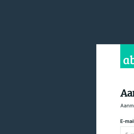
Aa
Aanme
E-mai