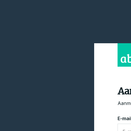
Aa
Aanme
E-mai