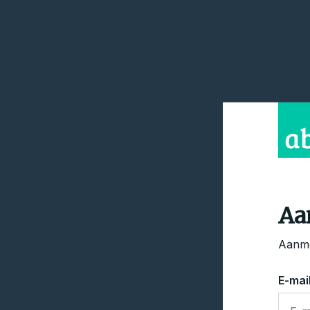
Aa
Aanme
E-mai