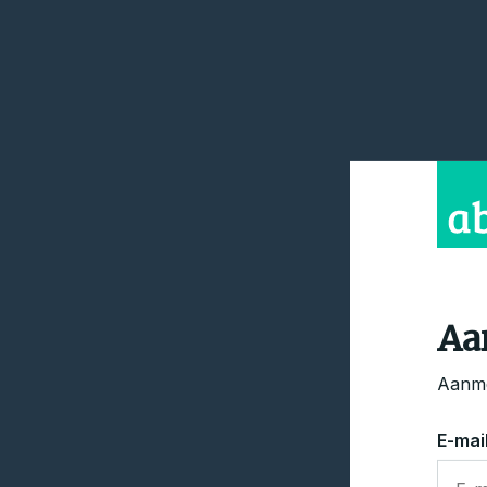
Aa
Aanme
E-mai