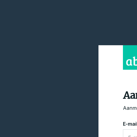
Aa
Aanme
E-mai