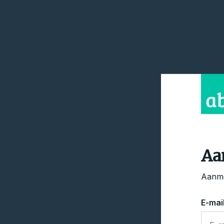
Aa
Aanme
E-mai